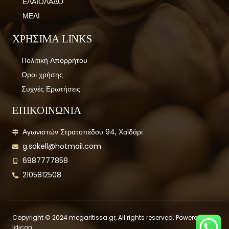
ΕΛΑΙΟΛΑΔΟ
ΜΕΛΙ
ΧΡΗΣΙΜΑ LINKS
Πολιτική Απορρήτου
Οροι χρήσης
Συχνές Ερωτήσεις
ΕΠΙΚΟΙΝΩΝΙΑ
Αγωνιστών Στρατοπέδου 94, Χαϊδάρι
g.sakell@hotmail.com
6987777858
2105812508
Copyright © 2024 megaritissa.gr, All rights reserved. Powered by
Idicon.